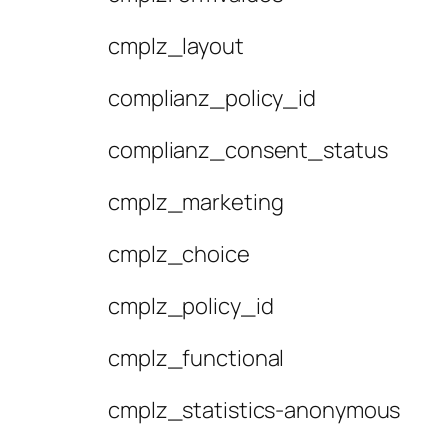
cmplz_layout
complianz_policy_id
complianz_consent_status
cmplz_marketing
cmplz_choice
cmplz_policy_id
cmplz_functional
cmplz_statistics-anonymous