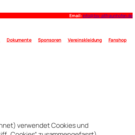
Email:
info@tsv-altfraunhofen.de
t
Dokumente
Sponsoren
Vereinskleidung
Fanshop
chnet) verwendet Cookies und
riff „Cookies“ zusammengefasst).