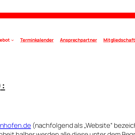
ebot
Terminkalender
Ansprechpartner
Mitgliedschaf
):
aunhofen.de
(nachfolgend als „Website“ bezei
hheit halber werden alle diese unter dem Beg