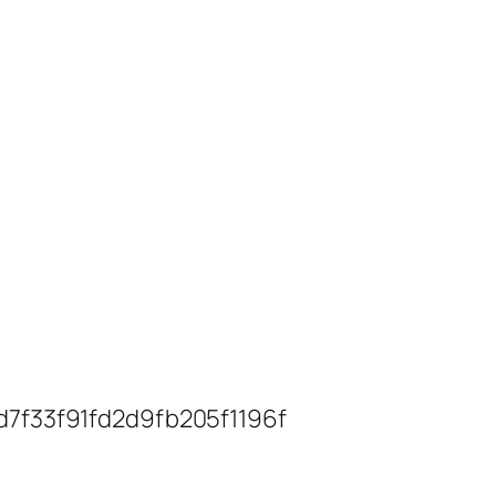
7f33f91fd2d9fb205f1196f