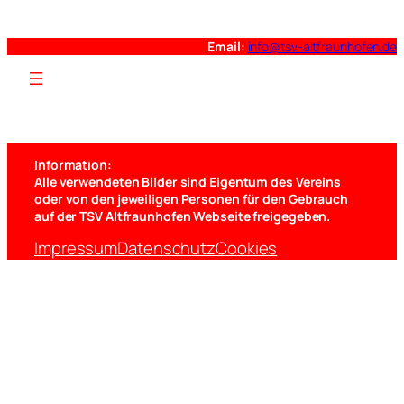
Email:
info@tsv-altfraunhofen.de
Information:
Alle verwendeten Bilder sind Eigentum des Vereins
oder von den jeweiligen Personen für den Gebrauch
auf der TSV Altfraunhofen Webseite freigegeben.
Impressum
Datenschutz
Cookies